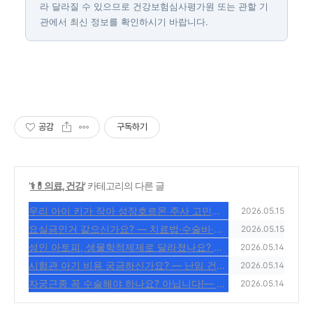
라 달라질 수 있으므로 건강보험심사평가원 또는 관할 기
관에서 최신 정보를 확인하시기 바랍니다.
공감
구독하기
'
⚕️💊의료, 건강
' 카테고리의 다른 글
우리 아이 키가 작아 성장호르몬 주사 고민이
2026.05.15
라면? — 비용·건보 기준 2026
요실금인거 같으신가요? — 치료법·수술비·건
(0)
2026.05.15
보 적용 2026
성인 아토피, 생물학적제제로 달라졌나요? —
(1)
2026.05.14
두필루맙(듀피젠트)비용·급여 조건 2026
시험관 아기 비용 궁금하신가요? — 난임 건보
(0)
2026.05.14
지원·성공률 2026
자궁근종 꼭 수술해야 하나요? 아닙니다!— 치
(0)
2026.05.14
료법·수술비·건보 2026
(1)