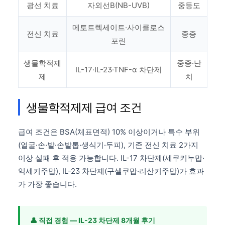
광선 치료
자외선B(NB-UVB)
중등도
메토트렉세이트·사이클로스
전신 치료
중증
포린
생물학적제
중증·난
IL-17·IL-23·TNF-α 차단제
제
치
생물학적제제 급여 조건
급여 조건은 BSA(체표면적) 10% 이상이거나 특수 부위
(얼굴·손·발·손발톱·생식기·두피), 기존 전신 치료 2가지
이상 실패 후 적용 가능합니다. IL-17 차단제(세쿠키누맙·
익세키주맙), IL-23 차단제(구셀쿠맙·리산키주맙)가 효과
가 가장 좋습니다.
👤 직접 경험 — IL-23 차단제 8개월 후기