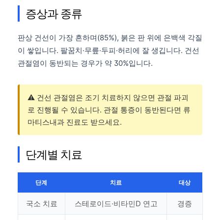
증상과 종류
판상 건선이 가장 흔하며(85%), 붉은 판 위에 은백색 각질
이 쌓입니다. 팔꿈치·무릎·두피·허리에 잘 생깁니다. 건선
관절염이 동반되는 경우가 약 30%입니다.
⚠️ 건선 관절염은 조기 치료하지 않으면 관절 파괴
로 진행될 수 있습니다. 관절 통증이 동반된다면 류
마티스내과 진료도 받으세요.
단계별 치료
단계
치료
대상
국소 치료
스테로이드·비타민D 연고
경증