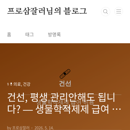
본문 바로가기
프로삼잘러님의 블로그
홈
태그
방명록
⚕️💊의료, 건강
건선, 평생 관리안해도 됩니
다? — 생물학적제제 급여 조
건·비용 2026
by 프로삼잘러
2026. 5. 14.