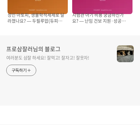
성인 아토피, 생물학적제제로 달
시험관 아기 비용 궁금하신가
라졌나요? — 두필루맙(듀피젠
요? — 난임 건보 지원·성공률
트)비용·급여 조건 2026
2026
프로삼잘러님의 블로그
여러분도 삼잘 하세요! 잘먹고! 잘자고! 잘웃자!
구독하기